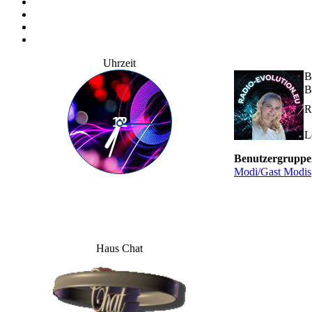
Uhrzeit
B
B
R
L
Benutzergruppe
Modi/Gast Modis
Haus Chat