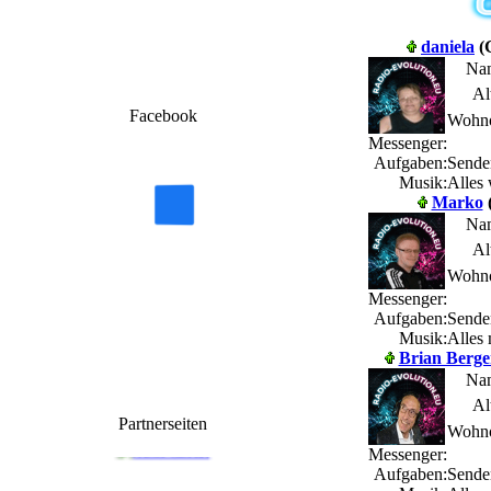
daniela
(G
Na
Al
Facebook
Wohno
Messenger:
Aufgaben:
Sende
Musik:
Alles 
Marko
Na
Al
Wohno
Messenger:
Aufgaben:
Sende
Musik:
Alles
Brian Berge
Na
Al
Partnerseiten
Wohno
Messenger:
Aufgaben:
Sende