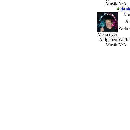
Musik:
N/A
dani
Na
Al
Wohno
Messenger:
Aufgaben:
Werbun
Musik:
N/A