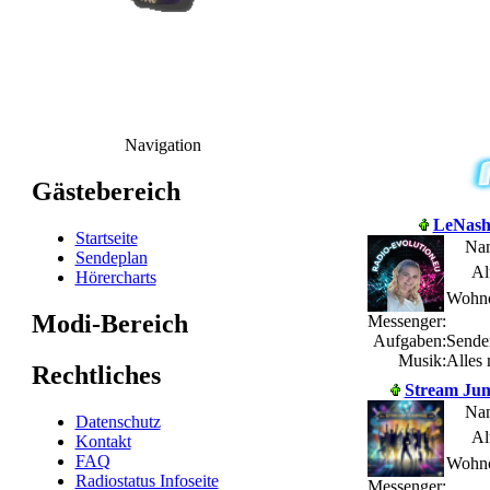
Navigation
Gästebereich
LeNash
Startseite
Na
Sendeplan
Al
Hörercharts
Wohno
Modi-Bereich
Messenger:
Aufgaben:
Sende
Musik:
Alles
Rechtliches
Stream Ju
Na
Datenschutz
Al
Kontakt
FAQ
Wohno
Radiostatus Infoseite
Messenger: