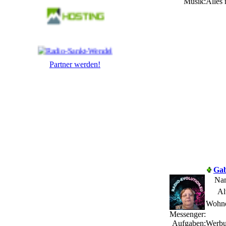
Musik:
Alles
Partner werden!
Gab
Na
Al
Wohno
Messenger:
Aufgaben:
Werbun