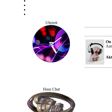
Uhrzeit
On 
Aut
Akt
Haus Chat