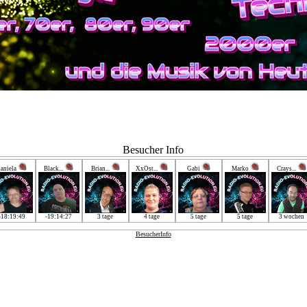
Besucher Info
daniela
Black...
Brian...
XxOst...
Gabi
Marko
Crays...
-18:19:49
-19:14:27
3 tage
4 tage
5 tage
5 tage
3 wochen
BesucherInfo