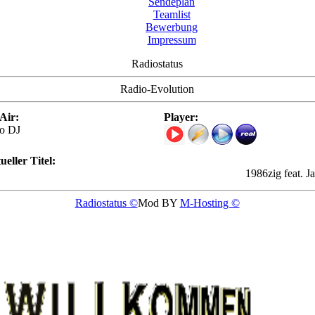
Sendeplan
Teamlist
Bewerbung
Impressum
Radiostatus
Radio-Evolution
Air:
Player:
o DJ
ueller Titel:
1986zig feat. Jamu
Radiostatus ©
Mod BY
M-Hosting ©