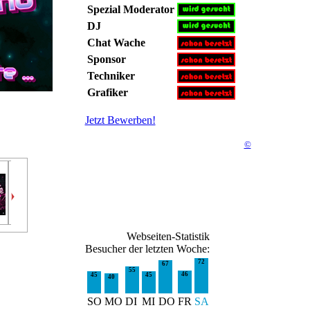
Spezial Moderator
DJ
Chat Wache
Sponsor
Techniker
Grafiker
Jetzt Bewerben!
©
Hoster
Sarah
XxMis...
Jens
Jacqui
LeNasha
Frea
4 wochen
8 wochen
11 wochen
16 wochen
20 wochen
28 wochen
44 
Webseiten-Statistik
Besucher der letzten Woche:
72
67
55
46
45
45
40
SO
MO
DI
MI
DO
FR
SA